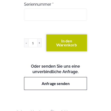
Seriennummer
*
In den
Warenkorb
HP
3600-
48
EI
Oder senden Sie uns eine
Switch
unverbindliche Anfrage.
Menge
Anfrage senden