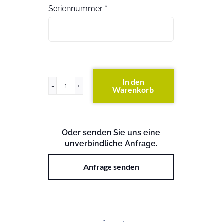
Seriennummer
*
In den
Warenkorb
HP
3500-
24G-
PoE
Oder senden Sie uns eine
Yl
unverbindliche Anfrage.
Switch
Menge
Anfrage senden