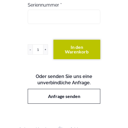
Seriennummer
*
In den
Warenkorb
HP
2910-
24G-
PoE+
Oder senden Sie uns eine
al
unverbindliche Anfrage.
Switch
Menge
Anfrage senden