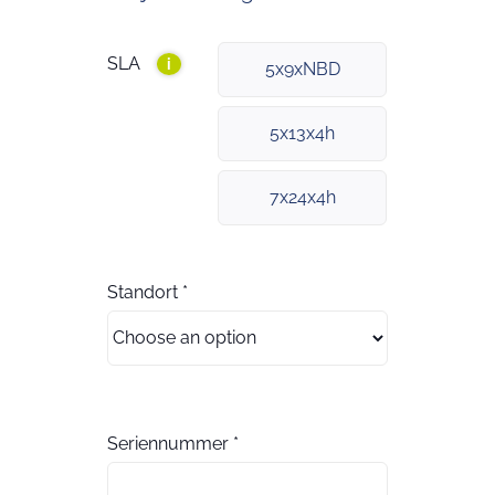
SLA
i
5x9xNBD
5x13x4h
7x24x4h
Standort
*
Seriennummer
*