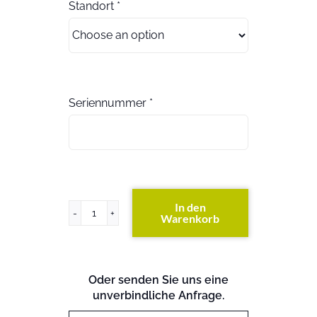
Standort
*
Seriennummer
*
In den
Warenkorb
FAS8200
DC
(beide
S/N
Oder senden Sie uns eine
angeben)
unverbindliche Anfrage.
(exkl.
Festplatten)