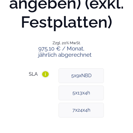
angeben) (exkl.
Festplatten)
Zzgl. 20% MwSt.
975.10 € / Monat,
jährlich abgerechnet
SLA
i
5x9xNBD
5x13x4h
7x24x4h