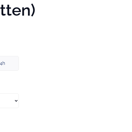
tten)
x4h