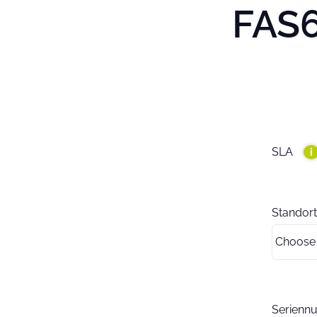
FAS6
SLA
i
Standort
Serien