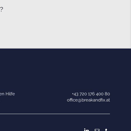
e?
n Hilfe
+43 720 176 400 80
u
office@breakandfix.at