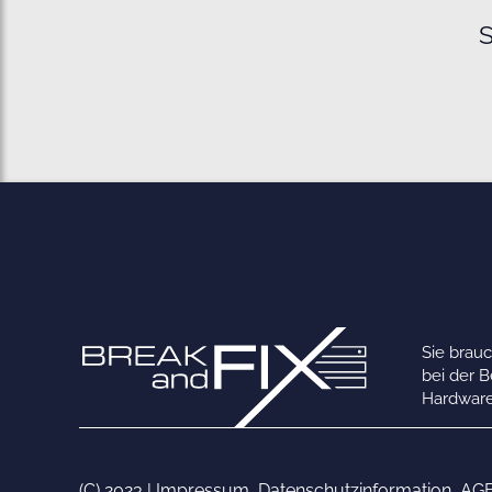
S
Sie brau
bei der 
Hardware
(C) 2023 |
Impressum
,
Datenschutzinformation
,
AG