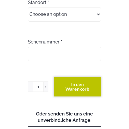
Standort
*
Seriennummer
*
In den
Warenkorb
FAS3270
DC
(beide
S/N
Oder senden Sie uns eine
angeben)
unverbindliche Anfrage.
(exkl.
Festplatten)