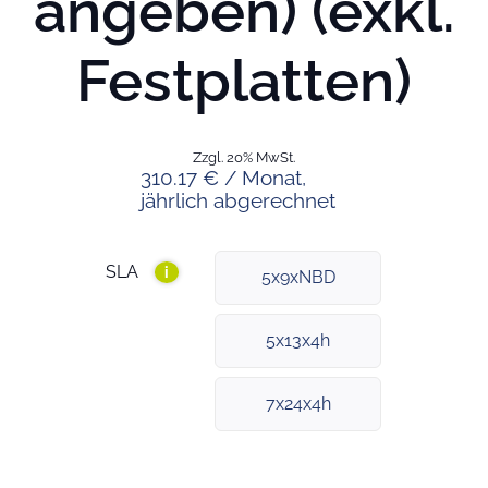
angeben) (exkl.
Festplatten)
Zzgl. 20% MwSt.
310.17 € / Monat,
jährlich abgerechnet
SLA
i
5x9xNBD
5x13x4h
7x24x4h