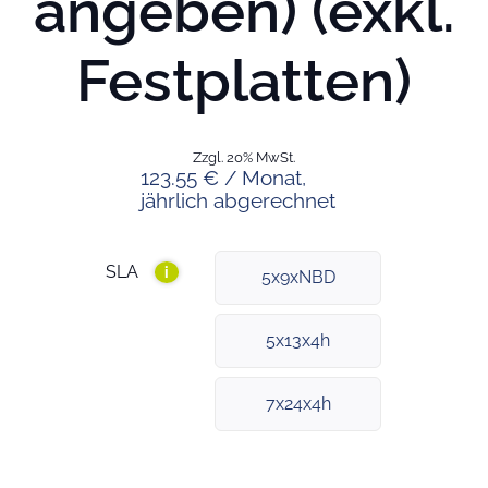
angeben) (exkl.
Festplatten)
Zzgl. 20% MwSt.
123.55 € / Monat,
jährlich abgerechnet
SLA
i
5x9xNBD
5x13x4h
7x24x4h