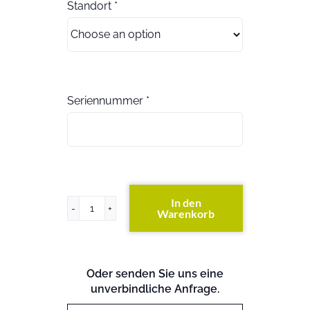
Standort
*
Seriennummer
*
In den
Warenkorb
FAS3140
DC
(beide
S/N
Oder senden Sie uns eine
angeben)
unverbindliche Anfrage.
(exkl.
Festplatten)