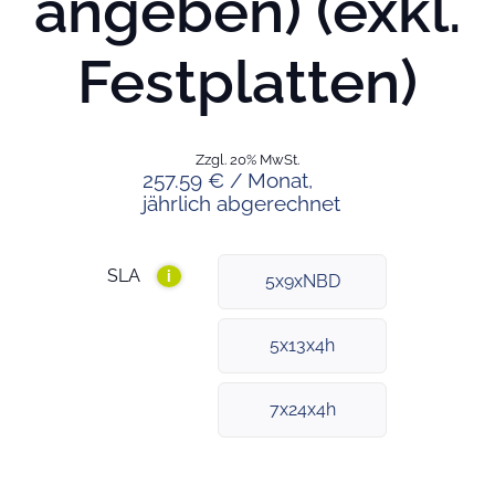
angeben) (exkl.
Festplatten)
Zzgl. 20% MwSt.
257.59 € / Monat,
jährlich abgerechnet
SLA
i
5x9xNBD
5x13x4h
7x24x4h