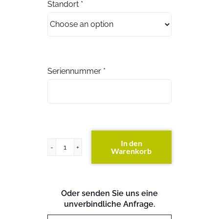
Standort
*
Seriennummer
*
In den
Warenkorb
FAS3040
DC
(beide
S/N
Oder senden Sie uns eine
angeben)
unverbindliche Anfrage.
(exkl.
Festplatten)