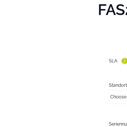
FAS2
SLA
i
Standort
Serien