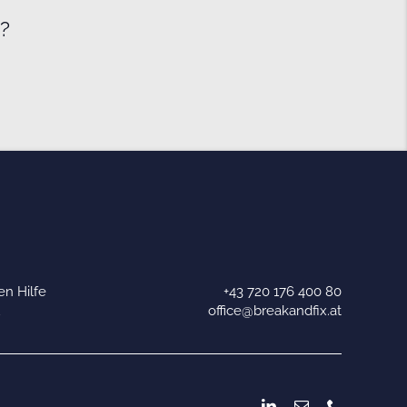
e?
n Hilfe
+43 720 176 400 80
u
office@breakandfix.at