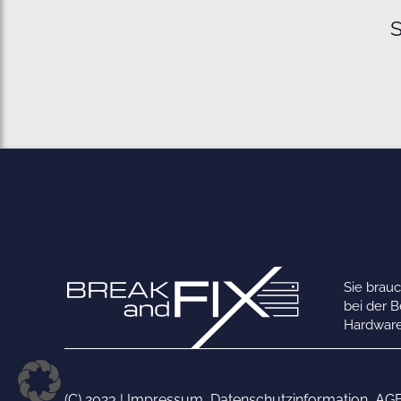
S
Sie brau
bei der 
Hardware
(C) 2023 |
Impressum
,
Datenschutzinformation
,
AG