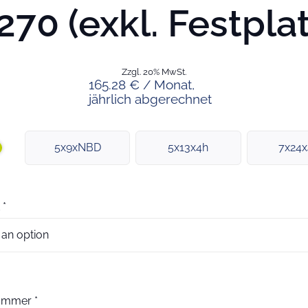
70 (exkl. Festpla
Zzgl. 20% MwSt.
165.28 € / Monat,
jährlich abgerechnet
5x9xNBD
5x13x4h
7x24
*
nummer
*