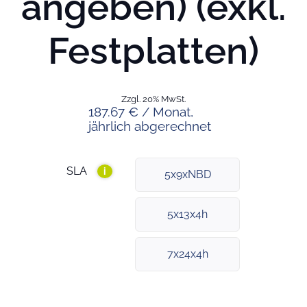
angeben) (exkl.
Festplatten)
Zzgl. 20% MwSt.
187.67 € / Monat,
jährlich abgerechnet
SLA
i
5x9xNBD
5x13x4h
7x24x4h