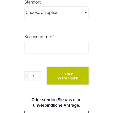
Standort
*
Seriennummer
*
In den
Warenkorb
FAS270
DC
(beide
S/N
Oder senden Sie uns eine
angeben)
unverbindliche Anfrage.
(exkl.
Festplatten)