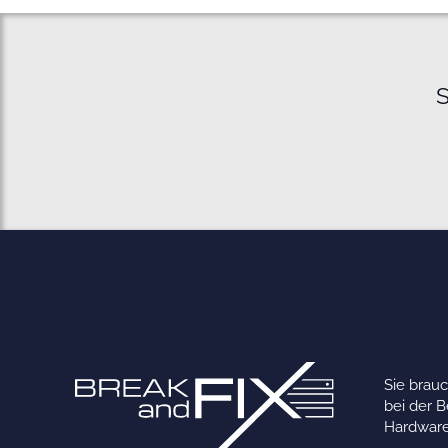
S
Sie brau
bei der 
Hardware