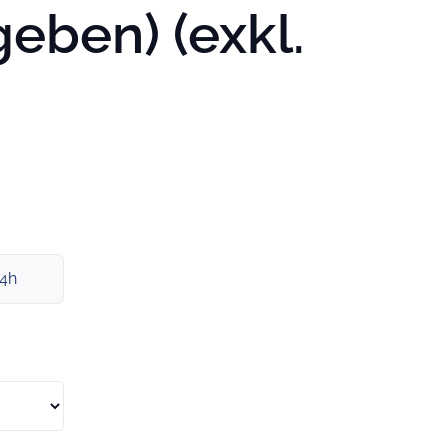
eben) (exkl.
x4h