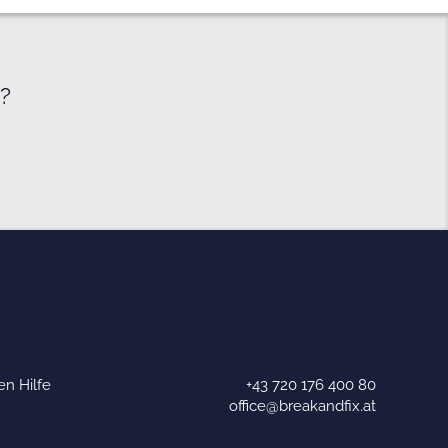
e?
n Hilfe
+43 720 176 400 80
u
office@breakandfix.at