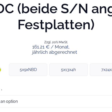
C (beide S/N ang
Festplatten)
Zzgl. 20% MwSt.
161.21 € / Monat,
jährlich abgerechnet
5x9xNBD
5x13x4h
7x24
*