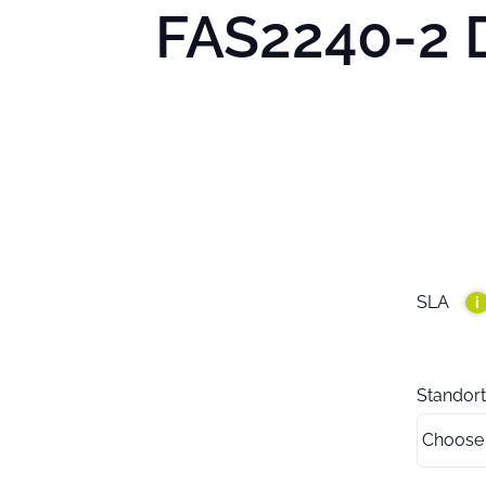
FAS2240-2 D
SLA
i
Standort