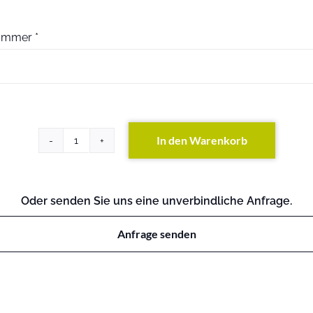
nummer
*
In den Warenkorb
FAS2240-
2
DC
(beide
Oder senden Sie uns eine unverbindliche Anfrage.
S/N
angeben)
Anfrage senden
(exkl.
Festplatten)
Menge