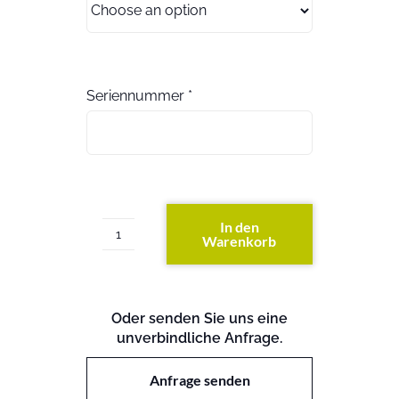
Seriennummer
*
In den
Warenkorb
ETERNUS
LT20
S2
(exkl.
Oder senden Sie uns eine
Festplatten)
unverbindliche Anfrage.
Menge
Anfrage senden