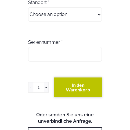
Standort
*
Seriennummer
*
In den
Warenkorb
ETERNUS
DX5/600
S3
Expa
Oder senden Sie uns eine
(exkl.
unverbindliche Anfrage.
Festplatten)
Menge