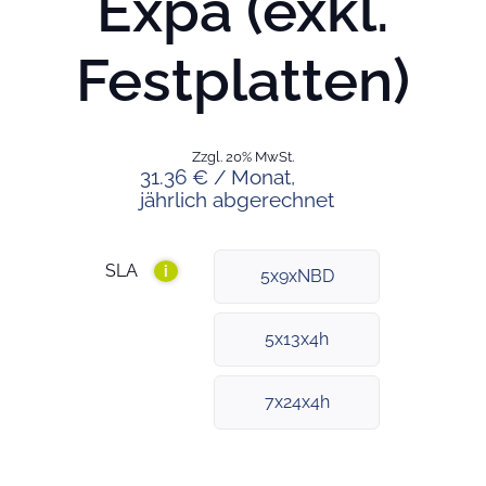
Expa (exkl.
Festplatten)
Zzgl. 20% MwSt.
31.36 € / Monat,
jährlich abgerechnet
SLA
i
5x9xNBD
5x13x4h
7x24x4h