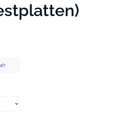
stplatten)
x4h