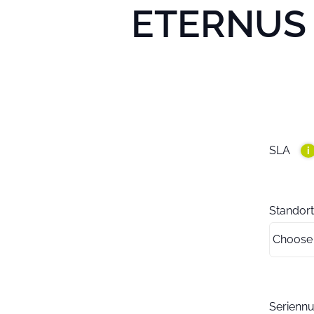
ETERNUS D
SLA
i
Standort
Serien