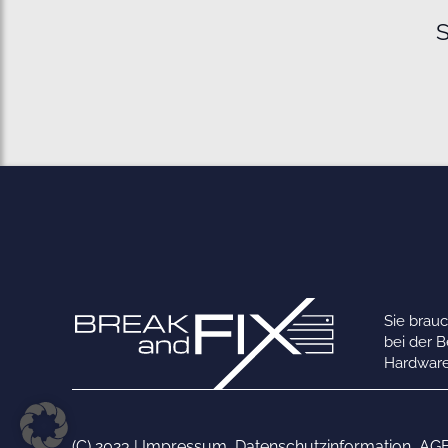
S
Sie brau
bei der 
Hardware
(C) 2023 |
Impressum
,
Datenschutzinformation
,
AG