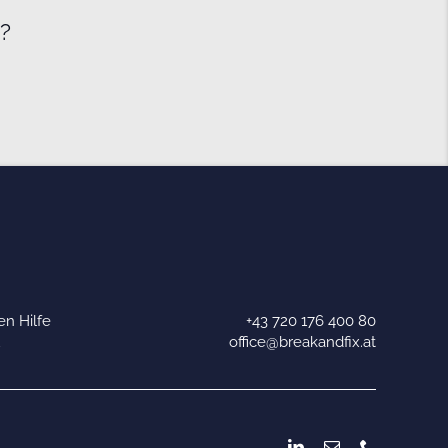
e?
n Hilfe
+43 720 176 400 80
u
office@breakandfix.at