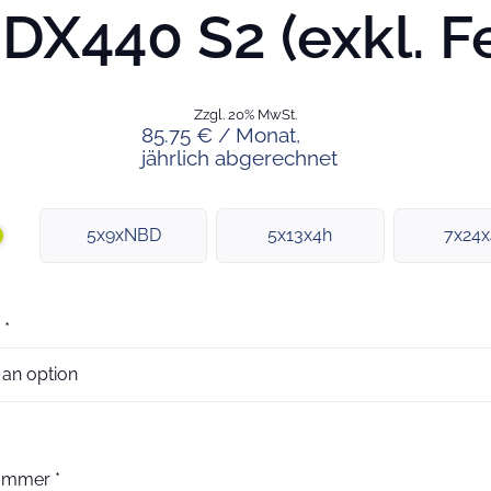
X440 S2 (exkl. Fe
Zzgl. 20% MwSt.
85.75 € / Monat,
jährlich abgerechnet
5x9xNBD
5x13x4h
7x24
*
nummer
*