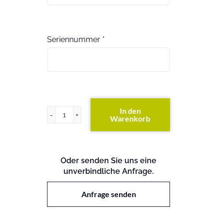
Seriennummer
*
In den
Warenkorb
ETERNUS
DX440
S1
(exkl.
Oder senden Sie uns eine
Festplatten)
unverbindliche Anfrage.
Menge
Anfrage senden