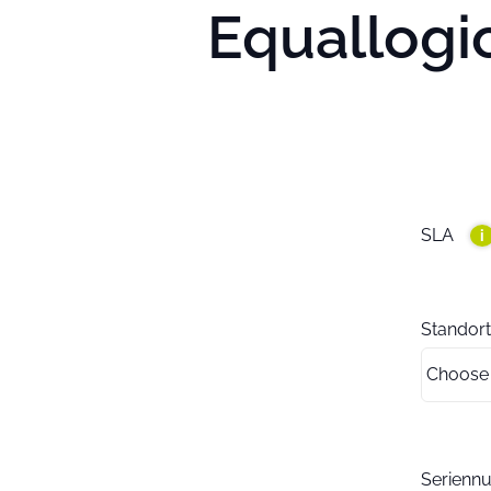
Equallogic
SLA
i
Standort
Serien