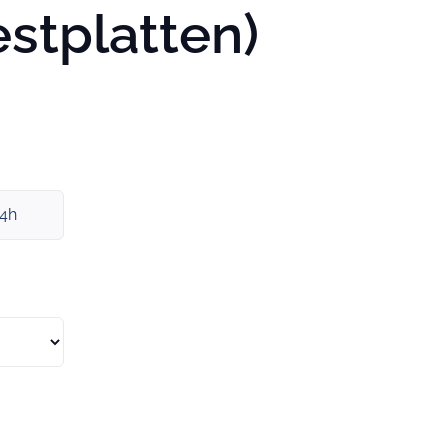
estplatten)
x4h