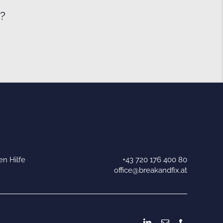
e?
n Hilfe
+43 720 176 400 80
u
office@breakandfix.at