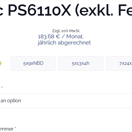
 PS6110X (exkl. F
Zzgl. 20% MwSt.
183.68 € / Monat,
jährlich abgerechnet
5x9xNBD
5x13x4h
7x24
*
nummer
*