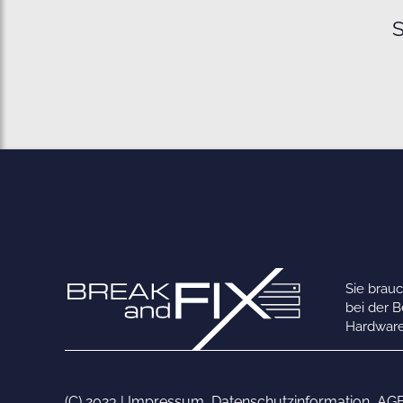
S
Sie brau
bei der 
Hardware
(C) 2023 |
Impressum
,
Datenschutzinformation
,
AG