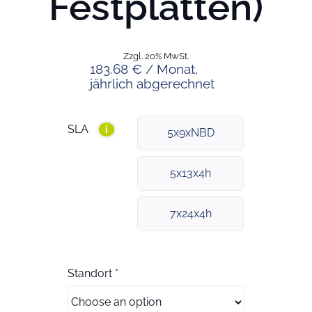
Festplatten)
Zzgl. 20% MwSt.
183.68 € / Monat,
jährlich abgerechnet
SLA
i
5x9xNBD
5x13x4h
7x24x4h
Standort
*