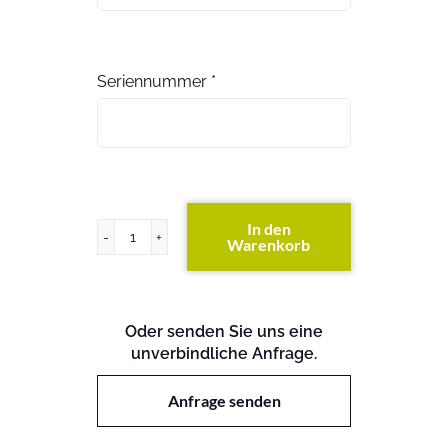
Seriennummer
*
In den
Warenkorb
EqualLogic
PS6100x
(exkl.
Festplatten)
Oder senden Sie uns eine
Menge
unverbindliche Anfrage.
Anfrage senden