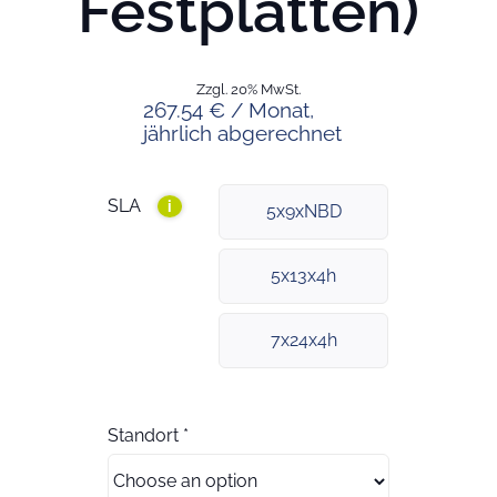
Festplatten)
Zzgl. 20% MwSt.
267.54 € / Monat,
jährlich abgerechnet
SLA
i
5x9xNBD
5x13x4h
7x24x4h
Standort
*