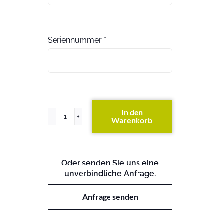
Seriennummer
*
In den
Warenkorb
DS4486
Disk
Shelf
(exkl.
Oder senden Sie uns eine
Festplatten)
unverbindliche Anfrage.
Menge
Anfrage senden